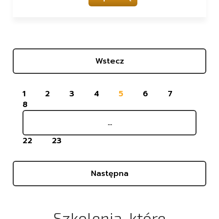
Wstecz
1
2
3
4
5
6
7
8
...
22
23
Następna
Szkolenia, które