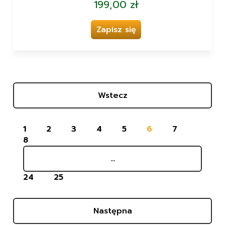
199,00 zł
Zapisz się
Wstecz
1
2
3
4
5
6
7
8
...
24
25
Następna