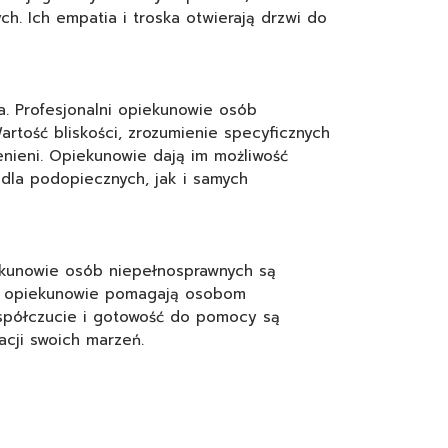
h. Ich empatia i troska otwierają drzwi do
a. Profesjonalni opiekunowie osób
rtość bliskości, zrozumienie specyficznych
cenieni. Opiekunowie dają im możliwość
dla podopiecznych, jak i samych
iekunowie osób niepełnosprawnych są
cy, opiekunowie pomagają osobom
 Współczucie i gotowość do pomocy są
cji swoich marzeń.