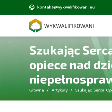
kontakt@wykwalifikowani.eu
Szukając Serc
opiece nad dzi
niepełnospra
Główna
Artykuły
Szukając Serca Op