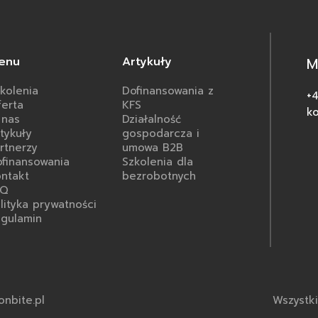
enu
Artykuły
M
kolenia
Dofinansowania z
+
erta
KFS
ko
 nas
Działalność
tykuły
gospodarcza i
rtnerzy
umowa B2B
finansowania
Szkolenia dla
ntakt
bezrobotnych
AQ
lityka prywatności
gulamin
onbite.pl
Wszystki