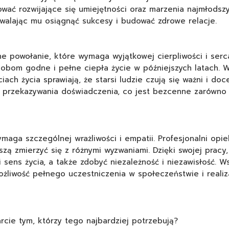
wać rozwijające się umiejętności oraz marzenia najmłodszyc
walając mu osiągnąć sukcesy i budować zdrowe relacje.
e powołanie, które wymaga wyjątkowej cierpliwości i serc
obom godne i pełne ciepła życie w późniejszych latach. Wa
ach życia sprawiają, że starsi ludzie czują się ważni i do
i przekazywania doświadczenia, co jest bezcenne zarówno 
aga szczególnej wrażliwości i empatii. Profesjonalni op
uszą zmierzyć się z różnymi wyzwaniami. Dzięki swojej pra
 sens życia, a także zdobyć niezależność i niezawisłość.
liwość pełnego uczestniczenia w społeczeństwie i realiza
rcie tym, którzy tego najbardziej potrzebują?