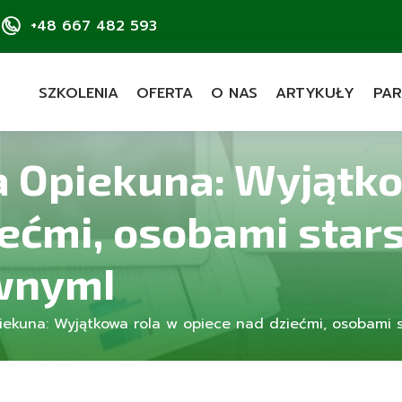
+48 667 482 593
SZKOLENIA
OFERTA
O NAS
ARTYKUŁY
PAR
a Opiekuna: Wyjątk
ećmi, osobami stars
wnymI
iekuna: Wyjątkowa rola w opiece nad dziećmi, osobami s