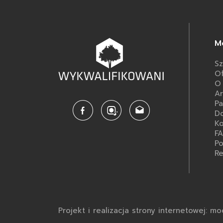
M
Sz
Of
O
Ar
Pa
Do
Ko
F
Po
Re
Projekt i realizacja strony internetowej: mo