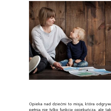
Opieka nad dziećmi to misja, która odgrywa
pełnią nie tylko funkcję opiekuńczą, ale t