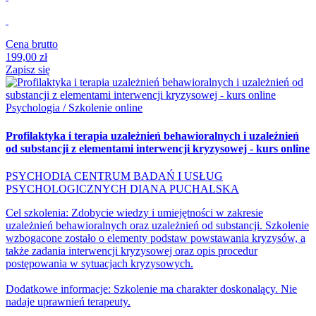
Cena brutto
199,00 zł
Zapisz się
Psychologia / Szkolenie online
Profilaktyka i terapia uzależnień behawioralnych i uzależnień
od substancji z elementami interwencji kryzysowej - kurs online
PSYCHODIA CENTRUM BADAŃ I USŁUG
PSYCHOLOGICZNYCH DIANA PUCHALSKA
Cel szkolenia: Zdobycie wiedzy i umiejętności w zakresie
uzależnień behawioralnych oraz uzależnień od substancji. Szkolenie
wzbogacone zostało o elementy podstaw powstawania kryzysów, a
także zadania interwencji kryzysowej oraz opis procedur
postępowania w sytuacjach kryzysowych.
Dodatkowe informacje: Szkolenie ma charakter doskonalący. Nie
nadaje uprawnień terapeuty.