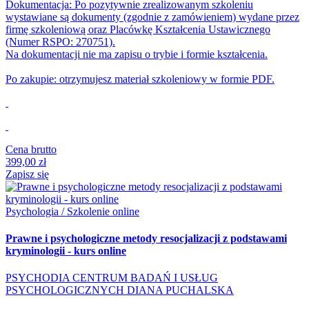
Dokumentacja: Po pozytywnie zrealizowanym szkoleniu
wystawiane są dokumenty (zgodnie z zamówieniem) wydane przez
firmę szkoleniową oraz Placówkę Kształcenia Ustawicznego
(Numer RSPO: 270751).
Na dokumentacji nie ma zapisu o trybie i formie kształcenia.
Po zakupie: otrzymujesz materiał szkoleniowy w formie PDF.
Cena brutto
399,00 zł
Zapisz się
Psychologia / Szkolenie online
Prawne i psychologiczne metody resocjalizacji z podstawami
kryminologii - kurs online
PSYCHODIA CENTRUM BADAŃ I USŁUG
PSYCHOLOGICZNYCH DIANA PUCHALSKA