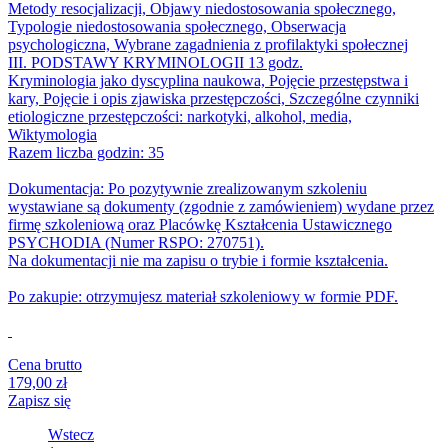
Metody resocjalizacji, Objawy niedostosowania społecznego,
Typologie niedostosowania społecznego, Obserwacja
psychologiczna, Wybrane zagadnienia z profilaktyki społecznej
III. PODSTAWY KRYMINOLOGII 13 godz.
Kryminologia jako dyscyplina naukowa, Pojęcie przestępstwa i
kary, Pojęcie i opis zjawiska przestępczości, Szczególne czynniki
etiologiczne przestępczości: narkotyki, alkohol, media,
Wiktymologia
Razem liczba godzin: 35
Dokumentacja: Po pozytywnie zrealizowanym szkoleniu
wystawiane są dokumenty (zgodnie z zamówieniem) wydane przez
firmę szkoleniową oraz Placówkę Kształcenia Ustawicznego
PSYCHODIA (Numer RSPO: 270751).
Na dokumentacji nie ma zapisu o trybie i formie kształcenia.
Po zakupie: otrzymujesz materiał szkoleniowy w formie PDF.
Cena brutto
179,00 zł
Zapisz się
Wstecz