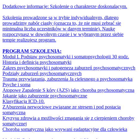
Dodatkowe informacje: Szkolenie o charakterze doskonalącym.
Szkolenia prowadzone są w trybie indywidualnym, dlatego
prowadzimy nabór ciągły (oznacza to, że nie musi zebrać się
minimalna liczba uczestników w danym terminie). Naukę
rozpoczynasz w dowolnym czasie i w wybranym przez siebie
tempie realizujesz program.
PROGRAM SZKOLENIA:
Moduł I. Podstaw psychosomatyki i somatopsychologii 30 godz.
Historia i definicja psychosomatyki
Zakres psychosomayki i patogeneza zaburzeń psychosomatycznych
Podziały zaburzeń psychosomatycznych
Trauma przywiązania, zaburzenia Ja cielesnego a psychosomatyka
Psyche i soma
Atopowe Zapalenie S kóry (AZS) jako choroba psychosomatyczna
Jąkanie jako zaburzenie psychosomatyczne
Klasyfikacja ICD-10.
ZAburzenia nerwociowe związane ze stresem i pod postacią
somatyczną
Kryzysu zdrowia a możliwości zmagania się z cierpieniem choroby
somatycznej
Choroba somatyczna jako wsywani eadaptacyjne dla człowieka