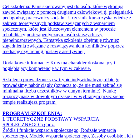
Cel szkolenia: Kurs skierowany jest do osób, które wykonują
zawód związany z pomocą drugiemu człowiekowi tj. pielęgniarki,
pedagodzy, pracownicy socjalni. Uczestnik kursu zyska wiedzę z
zakresu teoretycznych podstaw związanych z wsparciem
społecznym, które jest kluczowym elementem w procesie
rehabilitacyjno-terapeutycznym osób starszych czy
niepełnosprawnych. Tematyka szkolenia obejmuje również
zagadnienia związane z rozwiązywaniem konfliktów poprzez
mediację czy trening postawy asertywnej.
Dodatkowe informacje: Kurs ma charakter doskonalący i
pogłębiający kompetencje w tym w zakresie.
Szkolenia prowadzone są w trybie indywidualnym, dlatego
prowadzimy nabór ciągły (oznacza to, że nie musi zebrać się
minimalna liczba uczestników w danym terminie). Naukę
rozpoczynasz w dowolnym czasie i w wybranym przez siebie
tempie realizujesz program.
PROGRAM SZKOLENIA:
I. TEORETYCZNE PODSTAWY WSPARCIA
SPOŁECZNEGO 5 godz.
Źródła i funkcje wsparcia społecznego, Rodzaje wsparcia
społecznego, Modele wsparcia społecznego, Zasoby osobiste i ich