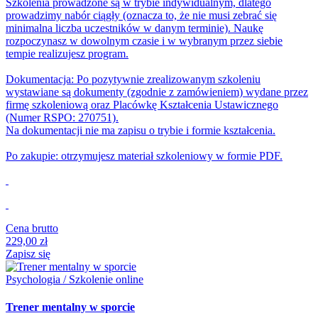
Szkolenia prowadzone są w trybie indywidualnym, dlatego
prowadzimy nabór ciągły (oznacza to, że nie musi zebrać się
minimalna liczba uczestników w danym terminie). Naukę
rozpoczynasz w dowolnym czasie i w wybranym przez siebie
tempie realizujesz program.
Dokumentacja: Po pozytywnie zrealizowanym szkoleniu
wystawiane są dokumenty (zgodnie z zamówieniem) wydane przez
firmę szkoleniową oraz Placówkę Kształcenia Ustawicznego
(Numer RSPO: 270751).
Na dokumentacji nie ma zapisu o trybie i formie kształcenia.
Po zakupie: otrzymujesz materiał szkoleniowy w formie PDF.
Cena brutto
229,00 zł
Zapisz się
Psychologia / Szkolenie online
Trener mentalny w sporcie