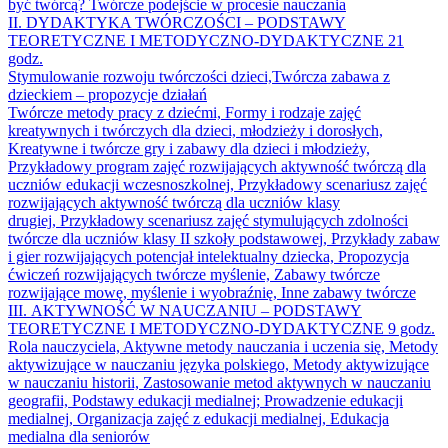
być twórcą? Twórcze podejście w procesie nauczania
II. DYDAKTYKA TWÓRCZOŚCI – PODSTAWY
TEORETYCZNE I METODYCZNO-DYDAKTYCZNE 21
godz.
Stymulowanie rozwoju twórczości dzieci,Twórcza zabawa z
dzieckiem – propozycje działań
Twórcze metody pracy z dziećmi, Formy i rodzaje zajęć
kreatywnych i twórczych dla dzieci, młodzieży i dorosłych,
Kreatywne i twórcze gry i zabawy dla dzieci i młodzieży,
Przykładowy program zajęć rozwijających aktywność twórczą dla
uczniów edukacji wczesnoszkolnej, Przykładowy scenariusz zajęć
rozwijających aktywność twórczą dla uczniów klasy
drugiej, Przykładowy scenariusz zajęć stymulujących zdolności
twórcze dla uczniów klasy II szkoły podstawowej, Przykłady zabaw
i gier rozwijających potencjał intelektualny dziecka, Propozycja
ćwiczeń rozwijających twórcze myślenie, Zabawy twórcze
rozwijające mowę, myślenie i wyobraźnię, Inne zabawy twórcze
III. AKTYWNOŚĆ W NAUCZANIU – PODSTAWY
TEORETYCZNE I METODYCZNO-DYDAKTYCZNE 9 godz.
Rola nauczyciela, Aktywne metody nauczania i uczenia się, Metody
aktywizujące w nauczaniu języka polskiego, Metody aktywizujące
w nauczaniu historii, Zastosowanie metod aktywnych w nauczaniu
geografii, Podstawy edukacji medialnej; Prowadzenie edukacji
medialnej, Organizacja zajęć z edukacji medialnej, Edukacja
medialna dla seniorów