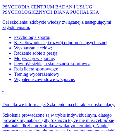
PSYCHODIA CENTRUM BADAŃ I USŁUG
PSYCHOLOGICZNYCH DIANA PUCHALSKA
Cel szkolenia: zdobycie wiedzy związanej z następującymi
zagadnieniami:
Psychologia sportu;
Kształtowanie się i rozwój odporności psychicznej;
Wyznaczanie celów;
Radzenie sobie z presją;
Motywacja w sporcie;
Pewność siebie, a skuteczność sportowca;
Rola lidera sportowego;
Trening wyobrażeniowy;
Wypalenie zawodowe w sporcie.
Dodatkowe informacje: Szkolenie ma charakter doskonalący.
Szkolenia prowadzone są w trybie indywidualnym, dlatego
prowadzimy nabór ciągły (oznacza to, że nie musi zebrać się
minimalna liczba uczestników w danym terminie). Naukę
rozpoczynasz w dowolnym czasie i w wybranym przez siebie