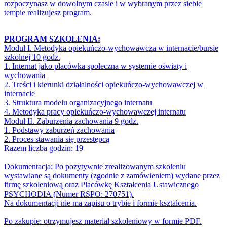
rozpoczynasz w dowolnym czasie i w wybranym przez siebie
tempie realizujesz program.
PROGRAM SZKOLENIA:
Moduł I. Metodyka opiekuńczo-wychowawcza w internacie/bursie
szkolnej 10 godz.
1. Internat jako placówka społeczna w systemie oświaty i
wychowania
2. Treści i kierunki działalności opiekuńczo-wychowawczej w
internacie
3. Struktura modelu organizacyjnego internatu
4. Metodyka pracy opiekuńczo-wychowawczej internatu
Moduł II. Zaburzenia zachowania 9 godz.
1. Podstawy zaburzeń zachowania
2. Proces stawania się przestępcą
Razem liczba godzin: 19
Dokumentacja: Po pozytywnie zrealizowanym szkoleniu
wystawiane są dokumenty (zgodnie z zamówieniem) wydane przez
firmę szkoleniową oraz Placówkę Kształcenia Ustawicznego
PSYCHODIA (Numer RSPO: 270751).
Na dokumentacji nie ma zapisu o trybie i formie kształcenia.
Po zakupie: otrzymujesz materiał szkoleniowy w formie PDF.