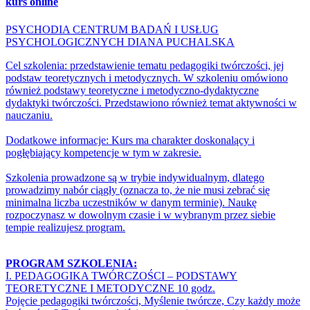
kurs online
PSYCHODIA CENTRUM BADAŃ I USŁUG
PSYCHOLOGICZNYCH DIANA PUCHALSKA
Cel szkolenia: przedstawienie tematu pedagogiki twórczości, jej
podstaw teoretycznych i metodycznych. W szkoleniu omówiono
również podstawy teoretyczne i metodyczno-dydaktyczne
dydaktyki twórczości. Przedstawiono również temat aktywności w
nauczaniu.
Dodatkowe informacje: Kurs ma charakter doskonalący i
pogłębiający kompetencje w tym w zakresie.
Szkolenia prowadzone są w trybie indywidualnym, dlatego
prowadzimy nabór ciągły (oznacza to, że nie musi zebrać się
minimalna liczba uczestników w danym terminie). Naukę
rozpoczynasz w dowolnym czasie i w wybranym przez siebie
tempie realizujesz program.
PROGRAM SZKOLENIA:
I. PEDAGOGIKA TWÓRCZOŚCI – PODSTAWY
TEORETYCZNE I METODYCZNE 10 godz.
Pojęcie pedagogiki twórczości, Myślenie twórcze, Czy każdy może