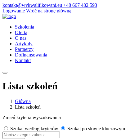
kontakt@wykwalifikowani.eu
+48 667 482 593
Logowanie
Wróć na stronę główną
Szkolenia
Oferta
O nas
Artykuły
Partnerzy
Dofinansowania
Kontakt
Lista szkoleń
Główna
Lista szkoleń
Zmień kryteria wyszukiwania
Szukaj według kryterów
Szukaj po słowie kluczowym