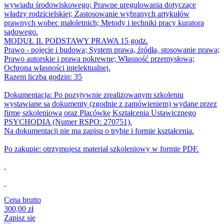
wywiadu środowiskowego; Prawne uregulowania dotyczące
władzy rodzicielskiej; Zastosowanie wybranych artykułów
prawnych wobec małoletnich; Metody i techniki pracy kuratora
sądowego.
MODUŁ II. PODSTAWY PRAWA 15 godz.
Prawo - pojęcie i budowa; System prawa, źródła, stosowanie prawa;
Prawo autorskie i prawa pokrewne; Własność przemysłowa;
Ochrona własności intelektualnej.
Razem liczba godzin: 35
Dokumentacja: Po pozytywnie zrealizowanym szkoleniu
wystawiane są dokumenty (zgodnie z zamówieniem) wydane przez
firmę szkoleniową oraz Placówkę Kształcenia Ustawicznego
PSYCHODIA (Numer RSPO: 270751).
Na dokumentacji nie ma zapisu o trybie i formie kształcenia.
Po zakupie: otrzymujesz materiał szkoleniowy w formie PDF.
Cena brutto
300,00 zł
Zapisz się