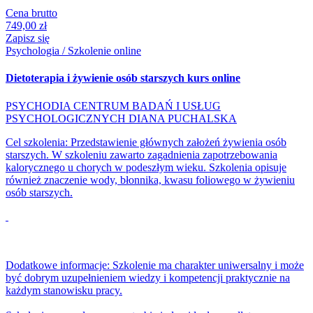
Cena brutto
749,00 zł
Zapisz się
Psychologia / Szkolenie online
Dietoterapia i żywienie osób starszych kurs online
PSYCHODIA CENTRUM BADAŃ I USŁUG
PSYCHOLOGICZNYCH DIANA PUCHALSKA
Cel szkolenia: Przedstawienie głównych założeń żywienia osób
starszych. W szkoleniu zawarto zagadnienia zapotrzebowania
kalorycznego u chorych w podeszłym wieku. Szkolenia opisuje
również znaczenie wody, błonnika, kwasu foliowego w żywieniu
osób starszych.
Dodatkowe informacje: Szkolenie ma charakter uniwersalny i może
być dobrym uzupełnieniem wiedzy i kompetencji praktycznie na
każdym stanowisku pracy.