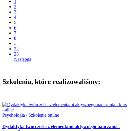
1
2
3
4
5
6
7
8
...
22
23
Następna
Szkolenia, które realizowaliśmy:
Psychologia / Szkolenie online
Dydaktyka twórczości z elementami aktywnego nauczania -