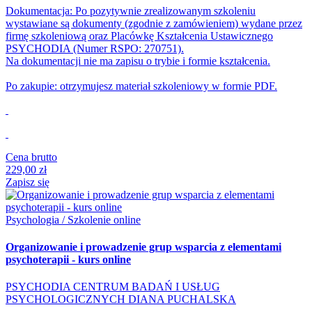
Dokumentacja: Po pozytywnie zrealizowanym szkoleniu
wystawiane są dokumenty (zgodnie z zamówieniem) wydane przez
firmę szkoleniową oraz Placówkę Kształcenia Ustawicznego
PSYCHODIA (Numer RSPO: 270751).
Na dokumentacji nie ma zapisu o trybie i formie kształcenia.
Po zakupie: otrzymujesz materiał szkoleniowy w formie PDF.
Cena brutto
229,00 zł
Zapisz się
Psychologia / Szkolenie online
Organizowanie i prowadzenie grup wsparcia z elementami
psychoterapii - kurs online
PSYCHODIA CENTRUM BADAŃ I USŁUG
PSYCHOLOGICZNYCH DIANA PUCHALSKA