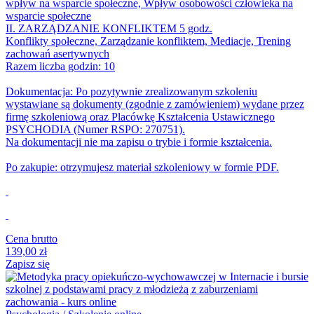
wpływ na wsparcie społeczne, Wpływ osobowości człowieka na
wsparcie społeczne
II. ZARZĄDZANIE KONFLIKTEM 5 godz.
Konflikty społeczne, Zarządzanie konfliktem, Mediacje, Trening
zachowań asertywnych
Razem liczba godzin: 10
Dokumentacja: Po pozytywnie zrealizowanym szkoleniu
wystawiane są dokumenty (zgodnie z zamówieniem) wydane przez
firmę szkoleniową oraz Placówkę Kształcenia Ustawicznego
PSYCHODIA (Numer RSPO: 270751).
Na dokumentacji nie ma zapisu o trybie i formie kształcenia.
Po zakupie: otrzymujesz materiał szkoleniowy w formie PDF.
Cena brutto
139,00 zł
Zapisz się