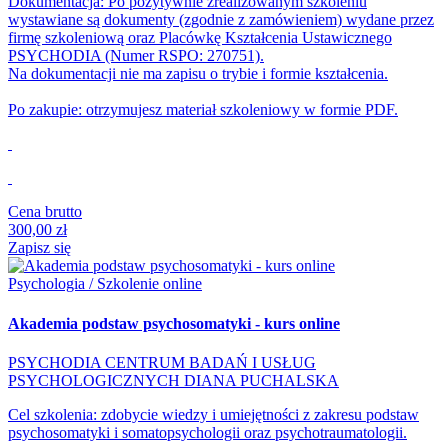
Dokumentacja: Po pozytywnie zrealizowanym szkoleniu
wystawiane są dokumenty (zgodnie z zamówieniem) wydane przez
firmę szkoleniową oraz Placówkę Kształcenia Ustawicznego
PSYCHODIA (Numer RSPO: 270751).
Na dokumentacji nie ma zapisu o trybie i formie kształcenia.
Po zakupie: otrzymujesz materiał szkoleniowy w formie PDF.
Cena brutto
300,00 zł
Zapisz się
Psychologia / Szkolenie online
Akademia podstaw psychosomatyki - kurs online
PSYCHODIA CENTRUM BADAŃ I USŁUG
PSYCHOLOGICZNYCH DIANA PUCHALSKA
Cel szkolenia: zdobycie wiedzy i umiejętności z zakresu podstaw
psychosomatyki i somatopsychologii oraz psychotraumatologii.