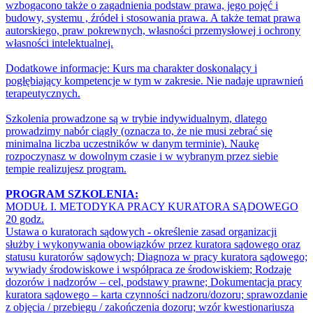
wzbogacono także o zagadnienia podstaw prawa, jego pojęć i
budowy, systemu , źródeł i stosowania prawa. A także temat prawa
autorskiego, praw pokrewnych, własności przemysłowej i ochrony
własności intelektualnej.
Dodatkowe informacje: Kurs ma charakter doskonalący i
pogłębiający kompetencje w tym w zakresie. Nie nadaje uprawnień
terapeutycznych.
Szkolenia prowadzone są w trybie indywidualnym, dlatego
prowadzimy nabór ciągły (oznacza to, że nie musi zebrać się
minimalna liczba uczestników w danym terminie). Naukę
rozpoczynasz w dowolnym czasie i w wybranym przez siebie
tempie realizujesz program.
PROGRAM SZKOLENIA:
MODUŁ I. METODYKA PRACY KURATORA SĄDOWEGO
20 godz.
Ustawa o kuratorach sądowych - określenie zasad organizacji
służby i wykonywania obowiązków przez kuratora sądowego oraz
statusu kuratorów sądowych; Diagnoza w pracy kuratora sądowego;
wywiady środowiskowe i współpraca ze środowiskiem; Rodzaje
dozorów i nadzorów – cel, podstawy prawne; Dokumentacja pracy
kuratora sądowego – karta czynności nadzoru/dozoru; sprawozdanie
z objęcia / przebiegu / zakończenia dozoru; wzór kwestionariusza