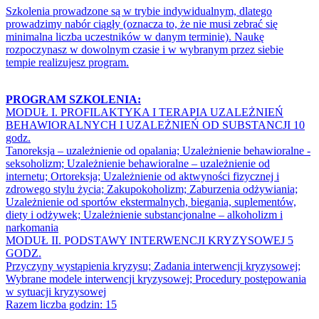
Szkolenia prowadzone są w trybie indywidualnym, dlatego
prowadzimy nabór ciągły (oznacza to, że nie musi zebrać się
minimalna liczba uczestników w danym terminie). Naukę
rozpoczynasz w dowolnym czasie i w wybranym przez siebie
tempie realizujesz program.
PROGRAM SZKOLENIA:
MODUŁ I. PROFILAKTYKA I TERAPIA UZALEŻNIEŃ
BEHAWIORALNYCH I UZALEŻNIEŃ OD SUBSTANCJI 10
godz.
Tanoreksja – uzależnienie od opalania; Uzależnienie behawioralne -
seksoholizm; Uzależnienie behawioralne – uzależnienie od
internetu; Ortoreksja; Uzależnienie od aktwyności fizycznej i
zdrowego stylu życia; Zakupokoholizm; Zaburzenia odżywiania;
Uzależnienie od sportów ekstermalnych, biegania, suplementów,
diety i odżywek; Uzależnienie substancjonalne – alkoholizm i
narkomania
MODUŁ II. PODSTAWY INTERWENCJI KRYZYSOWEJ 5
GODZ.
Przyczyny wystąpienia kryzysu; Zadania interwencji kryzysowej;
Wybrane modele interwencji kryzysowej; Procedury postępowania
w sytuacji kryzysowej
Razem liczba godzin: 15