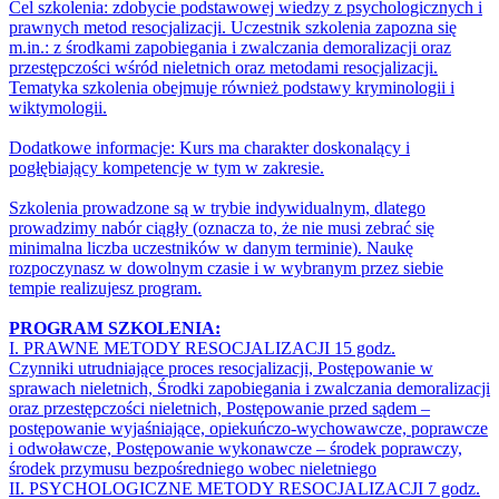
Cel szkolenia: zdobycie podstawowej wiedzy z psychologicznych i
prawnych metod resocjalizacji. Uczestnik szkolenia zapozna się
m.in.: z środkami zapobiegania i zwalczania demoralizacji oraz
przestępczości wśród nieletnich oraz metodami resocjalizacji.
Tematyka szkolenia obejmuje również podstawy kryminologii i
wiktymologii.
Dodatkowe informacje: Kurs ma charakter doskonalący i
pogłębiający kompetencje w tym w zakresie.
Szkolenia prowadzone są w trybie indywidualnym, dlatego
prowadzimy nabór ciągły (oznacza to, że nie musi zebrać się
minimalna liczba uczestników w danym terminie). Naukę
rozpoczynasz w dowolnym czasie i w wybranym przez siebie
tempie realizujesz program.
PROGRAM SZKOLENIA:
I. PRAWNE METODY RESOCJALIZACJI 15 godz.
Czynniki utrudniające proces resocjalizacji, Postępowanie w
sprawach nieletnich, Środki zapobiegania i zwalczania demoralizacji
oraz przestępczości nieletnich, Postępowanie przed sądem –
postępowanie wyjaśniające, opiekuńczo-wychowawcze, poprawcze
i odwoławcze, Postępowanie wykonawcze – środek poprawczy,
środek przymusu bezpośredniego wobec nieletniego
II. PSYCHOLOGICZNE METODY RESOCJALIZACJI 7 godz.