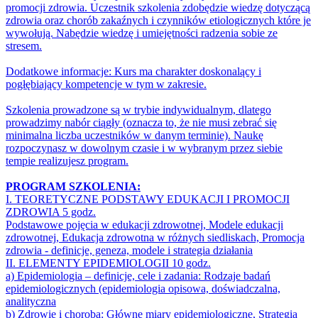
promocji zdrowia. Uczestnik szkolenia zdobędzie wiedzę dotyczącą
zdrowia oraz chorób zakaźnych i czynników etiologicznych które je
wywołują. Nabędzie wiedzę i umiejętności radzenia sobie ze
stresem.
Dodatkowe informacje: Kurs ma charakter doskonalący i
pogłębiający kompetencje w tym w zakresie.
Szkolenia prowadzone są w trybie indywidualnym, dlatego
prowadzimy nabór ciągły (oznacza to, że nie musi zebrać się
minimalna liczba uczestników w danym terminie). Naukę
rozpoczynasz w dowolnym czasie i w wybranym przez siebie
tempie realizujesz program.
PROGRAM SZKOLENIA:
I. TEORETYCZNE PODSTAWY EDUKACJI I PROMOCJI
ZDROWIA 5 godz.
Podstawowe pojęcia w edukacji zdrowotnej, Modele edukacji
zdrowotnej, Edukacja zdrowotna w różnych siedliskach, Promocja
zdrowia - definicje, geneza, modele i strategia działania
II. ELEMENTY EPIDEMIOLOGII 10 godz.
a) Epidemiologia – definicje, cele i zadania: Rodzaje badań
epidemiologicznych (epidemiologia opisowa, doświadczalna,
analityczna
b) Zdrowie i choroba: Główne miary epidemiologiczne, Strategia