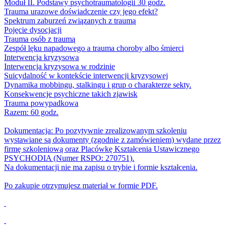
Moduł II. Podstawy psychotraumatologii 30 godz.
Trauma urazowe doświadczenie czy jego efekt?
Spektrum zaburzeń związanych z traumą
Pojęcie dysocjacji
Trauma osób z traumą
Zespół lęku napadowego a trauma choroby albo śmierci
Interwencja kryzysowa
Interwencja kryzysowa w rodzinie
Suicydalność w kontekście interwencji kryzysowej
Dynamika mobbingu, stalkingu i grup o charakterze sekty.
Konsekwencje psychiczne takich zjawisk
Trauma powypadkowa
Razem: 60 godz.
Dokumentacja: Po pozytywnie zrealizowanym szkoleniu
wystawiane są dokumenty (zgodnie z zamówieniem) wydane przez
firmę szkoleniową oraz Placówkę Kształcenia Ustawicznego
PSYCHODIA (Numer RSPO: 270751).
Na dokumentacji nie ma zapisu o trybie i formie kształcenia.
Po zakupie otrzymujesz materiał w formie PDF.