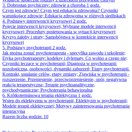
3. Dobrostan psychiczny: zdrowie a choroba 1 godz.
Czym jest zdrowie? Czym jest edukacja zdrowotna? Czynniki
warunkujące zdrowie; Edukacja zdrowotna w różnych siedliskach
4. Podstawy interewencji kryzysowej 2 godz.
Pojęcie interwencji kryzysowej; Wybrane modele interwencji
kryzysowej; Procedury postępowania w sytuacji kryzysowej;
Kryzys żałoby i straty; Samobójstwa w kontekście interwencji
kryzysowej
5. Podstawy psychoterapii 2 godz.
Jak można zostać psychoterapeutą - specyfika zawodu i szkolenie;
Etyka psychoterapeuty: kodeksy i dylematy. Co wolno a czego nie;
Czynniki leczące w psychoterapii; Diagnoza w psychoterapii:
nozologiczna, osobowości, dynamiki zaburzeń; Etapy psychoterapii.
Kontrakt, ustalanie celów, etapy zmiany; Zjawiska w psychoterapii -
rozszerzenie. Przeniesienie, przeciwprzeniesienie, opór, negatywna
reakcja terapeutyczna; Terapie psychoanalityczne,
psychodynamiczne; Psychoterapia behawioralna
6. Krótkoterminowa terapia eklektyczna 1 godz.
Wstęp do eklektyzmu w psychoterapii; Eklektyzm w psychoterapii;
Modele terapii eklektycznej; Motywy zainteresowania psychoterapią
integracyjną
Razem liczba godzin: 10