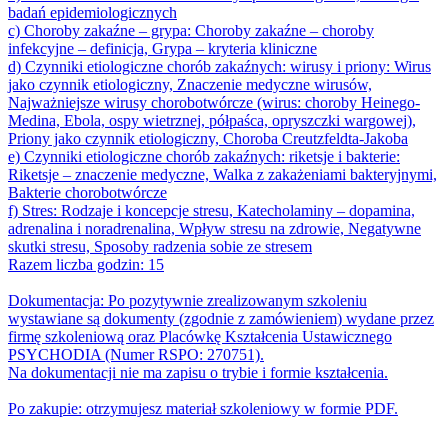
badań epidemiologicznych
c) Choroby zakaźne – grypa: Choroby zakaźne – choroby
infekcyjne – definicja, Grypa – kryteria kliniczne
d) Czynniki etiologiczne chorób zakaźnych: wirusy i priony: Wirus
jako czynnik etiologiczny, Znaczenie medyczne wirusów,
Najważniejsze wirusy chorobotwórcze (wirus: choroby Heinego-
Medina, Ebola, ospy wietrznej, półpaśca, opryszczki wargowej),
Priony jako czynnik etiologiczny, Choroba Creutzfeldta-Jakoba
e) Czynniki etiologiczne chorób zakaźnych: riketsje i bakterie:
Riketsje – znaczenie medyczne, Walka z zakażeniami bakteryjnymi,
Bakterie chorobotwórcze
f) Stres: Rodzaje i koncepcje stresu, Katecholaminy – dopamina,
adrenalina i noradrenalina, Wpływ stresu na zdrowie, Negatywne
skutki stresu, Sposoby radzenia sobie ze stresem
Razem liczba godzin: 15
Dokumentacja: Po pozytywnie zrealizowanym szkoleniu
wystawiane są dokumenty (zgodnie z zamówieniem) wydane przez
firmę szkoleniową oraz Placówkę Kształcenia Ustawicznego
PSYCHODIA (Numer RSPO: 270751).
Na dokumentacji nie ma zapisu o trybie i formie kształcenia.
Po zakupie: otrzymujesz materiał szkoleniowy w formie PDF.