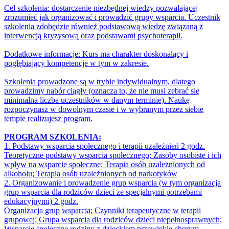
Cel szkolenia: dostarczenie niezbędnej wiedzy pozwalającej
zrozumieć jak organizować i prowadzić grupy wsparcia. Uczestnik
szkolenia zdobędzie również podstawową wiedzę związaną z
interwencją kryzysową oraz podstawami psychoterapii.
Dodatkowe informacje: Kurs ma charakter doskonalący i
pogłębiający kompetencje w tym w zakresie.
Szkolenia prowadzone są w trybie indywidualnym, dlatego
prowadzimy nabór ciągły (oznacza to, że nie musi zebrać się
minimalna liczba uczestników w danym terminie). Naukę
rozpoczynasz w dowolnym czasie i w wybranym przez siebie
tempie realizujesz program.
PROGRAM SZKOLENIA:
1. Podstawy wsparcia społecznego i terapii uzależnień 2 godz.
Teoretyczne podstawy wsparcia społecznego; Zasoby osobiste i ich
wpływ na wsparcie społeczne; Terapia osób uzależnionych od
alkoholu; Terapia osób uzależnionych od narkotyków
2. Organizowanie i prowadzenie grup wsparcia (w tym organizacja
grup wsparcia dla rodziców dzieci ze specjalnymi potrzebami
edukacyjnymi) 2 godz.
Organizacja grup wsparcia; Czynniki terapeutyczne w terapii
grupowej; Grupa wsparcia dla rodziców dzieci niepełnosprawnych;
Wsparcie społeczne rodziny z dzieckiem przewlekle chorym