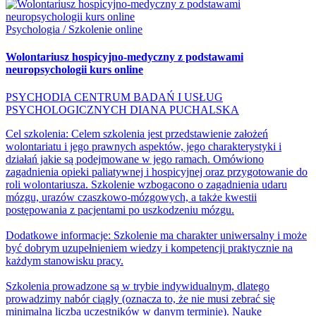
Psychologia / Szkolenie online
Wolontariusz hospicyjno-medyczny z podstawami
neuropsychologii kurs online
PSYCHODIA CENTRUM BADAŃ I USŁUG
PSYCHOLOGICZNYCH DIANA PUCHALSKA
Cel szkolenia: Celem szkolenia jest przedstawienie założeń
wolontariatu i jego prawnych aspektów, jego charakterystyki i
działań jakie są podejmowane w jego ramach. Omówiono
zagadnienia opieki paliatywnej i hospicyjnej oraz przygotowanie do
roli wolontariusza. Szkolenie wzbogacono o zagadnienia udaru
mózgu, urazów czaszkowo-mózgowych, a także kwestii
postępowania z pacjentami po uszkodzeniu mózgu.
Dodatkowe informacje: Szkolenie ma charakter uniwersalny i może
być dobrym uzupełnieniem wiedzy i kompetencji praktycznie na
każdym stanowisku pracy.
Szkolenia prowadzone są w trybie indywidualnym, dlatego
prowadzimy nabór ciągły (oznacza to, że nie musi zebrać się
minimalna liczba uczestników w danym terminie). Naukę