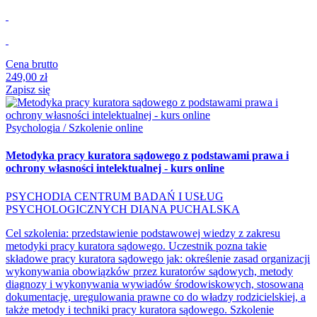
Cena brutto
249,00 zł
Zapisz się
Psychologia / Szkolenie online
Metodyka pracy kuratora sądowego z podstawami prawa i
ochrony własności intelektualnej - kurs online
PSYCHODIA CENTRUM BADAŃ I USŁUG
PSYCHOLOGICZNYCH DIANA PUCHALSKA
Cel szkolenia: przedstawienie podstawowej wiedzy z zakresu
metodyki pracy kuratora sądowego. Uczestnik pozna takie
składowe pracy kuratora sądowego jak: określenie zasad organizacji
wykonywania obowiązków przez kuratorów sądowych, metody
diagnozy i wykonywania wywiadów środowiskowych, stosowaną
dokumentację, uregulowania prawne co do władzy rodzicielskiej, a
także metody i techniki pracy kuratora sądowego. Szkolenie