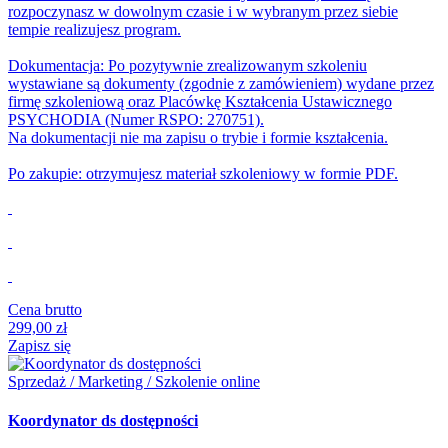
rozpoczynasz w dowolnym czasie i w wybranym przez siebie
tempie realizujesz program.
Dokumentacja: Po pozytywnie zrealizowanym szkoleniu
wystawiane są dokumenty (zgodnie z zamówieniem) wydane przez
firmę szkoleniową oraz Placówkę Kształcenia Ustawicznego
PSYCHODIA (Numer RSPO: 270751).
Na dokumentacji nie ma zapisu o trybie i formie kształcenia.
Po zakupie: otrzymujesz materiał szkoleniowy w formie PDF.
Cena brutto
299,00 zł
Zapisz się
Sprzedaż / Marketing / Szkolenie online
Koordynator ds dostępności