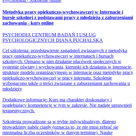
Psychologia / Szkolenie online
Metodyka pracy opiekuńczo-wychowawczej w Internacie i
bursie szkolnej z podstawami pracy z młodzieżą z zaburzeniami
zachowania - kurs online
PSYCHODIA CENTRUM BADAŃ I USŁUG
PSYCHOLOGICZNYCH DIANA PUCHALSKA
Cel szkolenia: przedstawienie zagadnień związanych z metodyką
pracy opiekuńczo-wychowawczej w internatach i bursach
szkolnych. Opisano w nim działanie placówek społecznych w
systemie oświaty i wychowania, kierunki ich działania w internacie,
strukturę modelu organizacyjnego w internacie oraz metodykę pracy
opiekuńczo-wychowawczej w pracy internatu. Szkolenie
wzbogacono także o treści związane z zaburzeniami zachowania u
młodzieży
Dodatkowe informacje: Kurs ma charakter doskonalący i
pogłębiający kompetencje w tym w zakresie. Nie nadaje uprawnień
terapeutycznych.
Szkolenia prowadzone są w trybie indywidualnym, dlatego
prowadzimy nabór ciągły (oznacza to, że nie musi zebrać się
minimalna liczba uczestników w danym terminie). Naukę