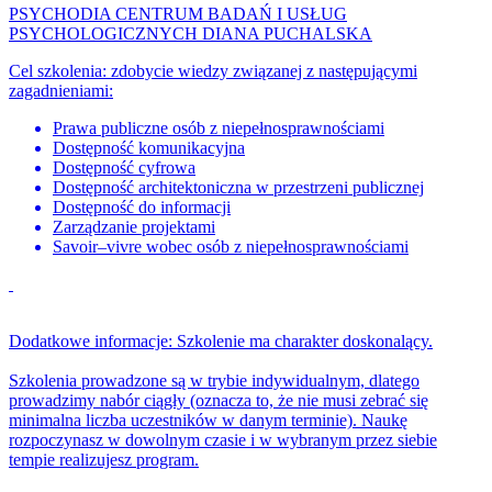
PSYCHODIA CENTRUM BADAŃ I USŁUG
PSYCHOLOGICZNYCH DIANA PUCHALSKA
Cel szkolenia: zdobycie wiedzy związanej z następującymi
zagadnieniami:
Prawa publiczne osób z niepełnosprawnościami
Dostępność komunikacyjna
Dostępność cyfrowa
Dostępność architektoniczna w przestrzeni publicznej
Dostępność do informacji
Zarządzanie projektami
Savoir–vivre wobec osób z niepełnosprawnościami
Dodatkowe informacje: Szkolenie ma charakter doskonalący.
Szkolenia prowadzone są w trybie indywidualnym, dlatego
prowadzimy nabór ciągły (oznacza to, że nie musi zebrać się
minimalna liczba uczestników w danym terminie). Naukę
rozpoczynasz w dowolnym czasie i w wybranym przez siebie
tempie realizujesz program.